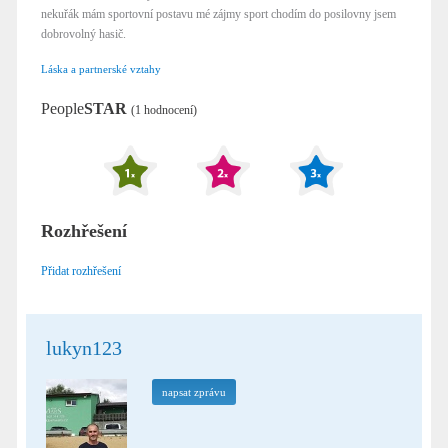
nekuřák mám sportovní postavu mé zájmy sport chodím do posilovny jsem
dobrovolný hasič.
Láska a partnerské vztahy
People
STAR
(1 hodnocení)
Rozhřešení
Přidat rozhřešení
lukyn123
napsat zprávu