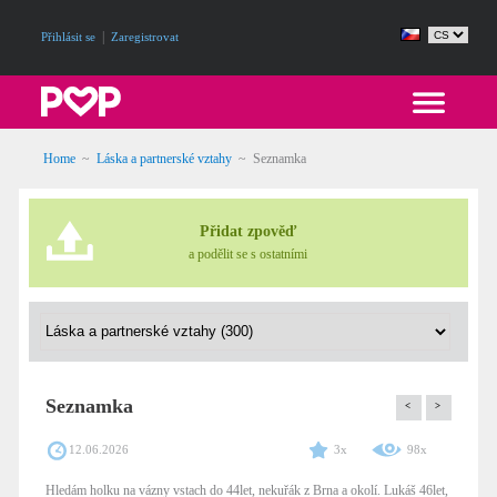
|
Přihlásit se
Zaregistrovat
Home
~
Láska a partnerské vztahy
~
Seznamka
Přidat zpověď
a podělit se s ostatními
Seznamka
<
>
12.06.2026
3x
98x
Hledám holku na vázny vstach do 44let, nekuřák z Brna a okolí. Lukáš 46let,