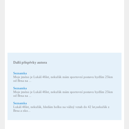
Další příspěvky autora
Seznamka
Moje jméno je Lukáš 46let, nekuřák mám sportovní postavu bydlím 25km
od Brna na ...
Seznamka
Moje jméno je Lukáš 46let, nekuřák mám sportovní postavu bydlím 25km
od Brna na ...
Seznamka
Lukáš 46let, nekuřák, hledám holku na vážný vztah do 42 let,nekuřák z
Brna a oko...