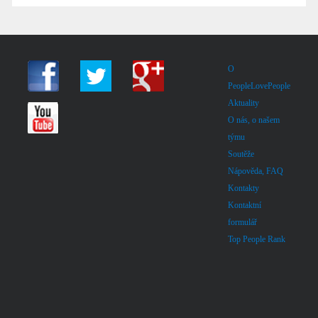
O
PeopleLovePeople
Aktuality
O nás, o našem
týmu
Soutěže
Nápověda, FAQ
Kontakty
Kontaktní
formulář
Top People Rank